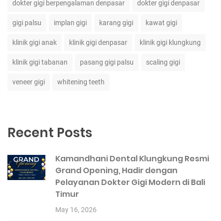
dokter gigi berpengalaman denpasar
dokter gigi denpasar
gigi palsu
implan gigi
karang gigi
kawat gigi
klinik gigi anak
klinik gigi denpasar
klinik gigi klungkung
klinik gigi tabanan
pasang gigi palsu
scaling gigi
veneer gigi
whitening teeth
Recent Posts
Kamandhani Dental Klungkung Resmi
Grand Opening, Hadir dengan
Pelayanan Dokter Gigi Modern di Bali
Timur
May 16, 2026