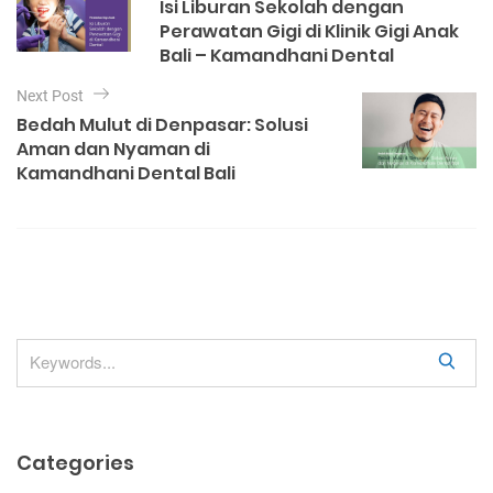
Isi Liburan Sekolah dengan
o
s
Perawatan Gigi di Klinik Gigi Anak
r
t
Bali – Kamandhani Dental
i
e
n
Next Post
s
a
Bedah Mulut di Denpasar: Solusi
Aman dan Nyaman di
v
Kamandhani Dental Bali
i
g
a
t
i
o
S
n
e
a
r
Categories
c
h