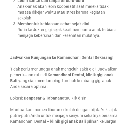
Lebih santai dan tanpa terburu-buru
Anak-anak akan lebih kooperatif saat mereka tidak
merasa dikejar waktu atau stres karena kegiatan
sekolah.
Membentuk kebiasaan sehat sejak dini
Rutin ke dokter gigi sejak kecil membantu anak terbiasa
menjaga kebersihan dan kesehatan mulutnya.
Jadwalkan Kunjungan ke Kamandhani Dental Sekarang!
Tidak perlu menunggu anak mengeluh sakit gigi. Jadwalkan
pemeriksaan rutin di
Kamandhani Dental
,
klinik gigi anak
Bali
yang siap mendampingi tumbuh kembang gigi anak
Anda secara optimal.
Lokasi:
Denpasar
&
Tabanan
atau
klik disini
Manfaatkan momen liburan sekolah dengan bijak. Yuk, ajak
putra-putri Anda untuk menjaga senyum sehatnya bersama
Kamandhani Dental –
klinik gigi anak Bali
pilihan keluarga!