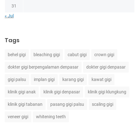
31
« Jul
Tags
behel gigi
bleaching gigi
cabut gigi
crown gigi
dokter gigi berpengalaman denpasar
dokter gigi denpasar
gigi palsu
implan gigi
karang gigi
kawat gigi
klinik gigi anak
klinik gigi denpasar
klinik gigi klungkung
klinik gigi tabanan
pasang gigi palsu
scaling gigi
veneer gigi
whitening teeth