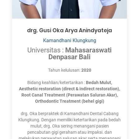
drg. Gusi Oka Arya Anindyateja
Kamandhani Klungkung
Universitas :
Mahasaraswati
Denpasar Bali
Tahun kelulusan:
2020
Bidang keahlian/ketertarikan :
Bedah Mulut,
Aesthetic restoration (direct & indirect restoration),
Root Canal Treatment (Perawatan Saluran Akar),
⁠Orthodontic Treatment (behel gigi)
drg. Oka berpraktek di Kamandhani Dental Cabang
Klungkung. Dengan memiliki ketertarikan pada bedah
mulut, drg. Oka sering menangani pasien
pencabutan gigi geraham atau impaksi. dan
melakukan perawatan saluran akar serta menangani