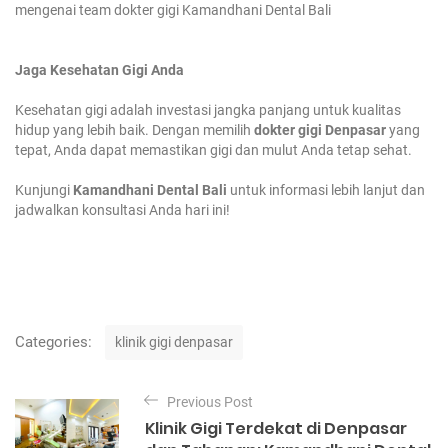
mengenai team dokter gigi Kamandhani Dental Bali
Jaga Kesehatan Gigi Anda
Kesehatan gigi adalah investasi jangka panjang untuk kualitas
hidup yang lebih baik. Dengan memilih
dokter gigi Denpasar
yang
tepat, Anda dapat memastikan gigi dan mulut Anda tetap sehat.
Kunjungi
Kamandhani Dental Bali
untuk informasi lebih lanjut dan
jadwalkan konsultasi Anda hari ini!
C
Categories:
klinik gigi denpasar
a
t
P
e
Previous Post
o
g
Klinik Gigi Terdekat di Denpasar
o
s