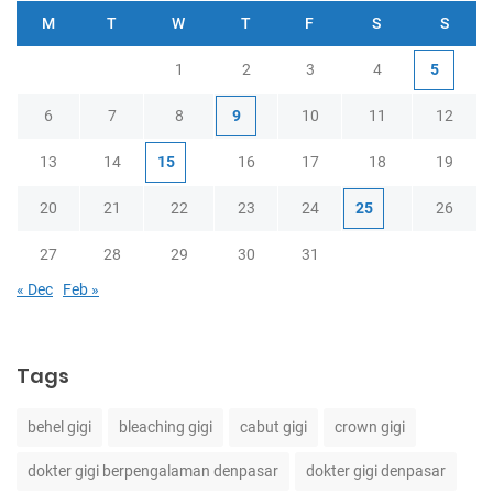
M
T
W
T
F
S
S
1
2
3
4
5
6
7
8
9
10
11
12
13
14
15
16
17
18
19
20
21
22
23
24
25
26
27
28
29
30
31
« Dec
Feb »
Tags
behel gigi
bleaching gigi
cabut gigi
crown gigi
dokter gigi berpengalaman denpasar
dokter gigi denpasar