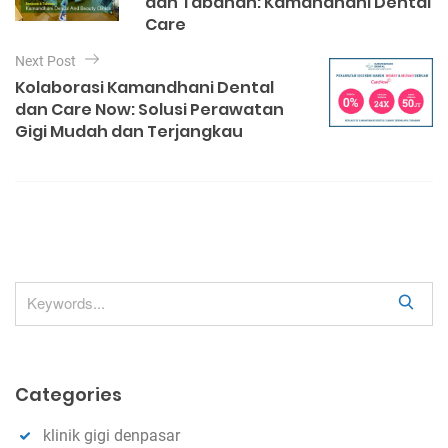
dan Tabanan: Kamandhani Dental
r
t
Care
i
e
n
Next Post
s
a
Kolaborasi Kamandhani Dental
dan Care Now: Solusi Perawatan
v
Gigi Mudah dan Terjangkau
i
g
a
t
i
o
S
n
e
a
r
Categories
c
h
klinik gigi denpasar