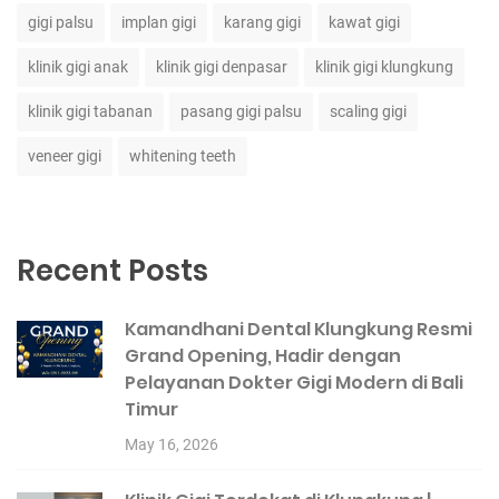
gigi palsu
implan gigi
karang gigi
kawat gigi
klinik gigi anak
klinik gigi denpasar
klinik gigi klungkung
klinik gigi tabanan
pasang gigi palsu
scaling gigi
veneer gigi
whitening teeth
Recent Posts
Kamandhani Dental Klungkung Resmi
Grand Opening, Hadir dengan
Pelayanan Dokter Gigi Modern di Bali
Timur
May 16, 2026