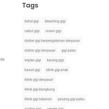
Tags
behel gigi
bleaching gigi
cabut gigi
crown gigi
dokter gigi berpengalaman denpasar
dokter gigi denpasar
gigi palsu
nda
implan gigi
karang gigi
kawat gigi
klinik gigi anak
klinik gigi denpasar
klinik gigi klungkung
klinik gigi tabanan
pasang gigi palsu
scaling gigi
veneer gigi