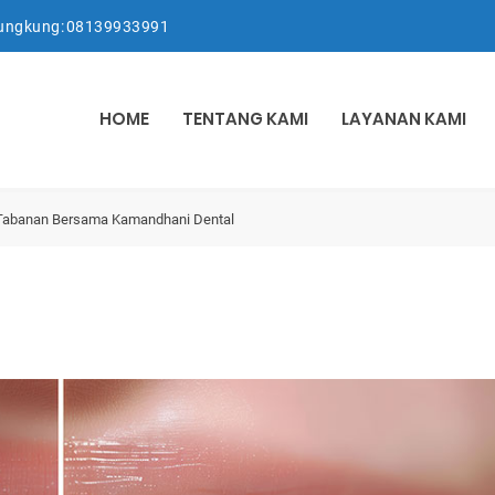
lungkung:
08139933991
HOME
TENTANG KAMI
LAYANAN KAMI
n Tabanan Bersama Kamandhani Dental