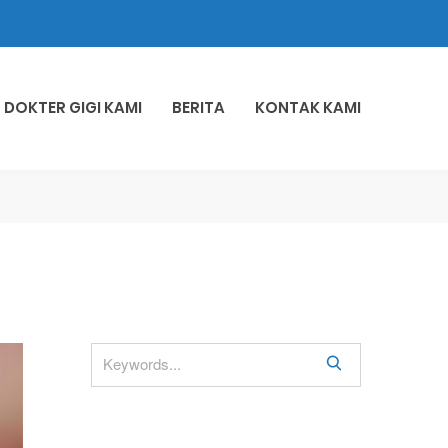
DOKTER GIGI KAMI
BERITA
KONTAK KAMI
S
e
a
r