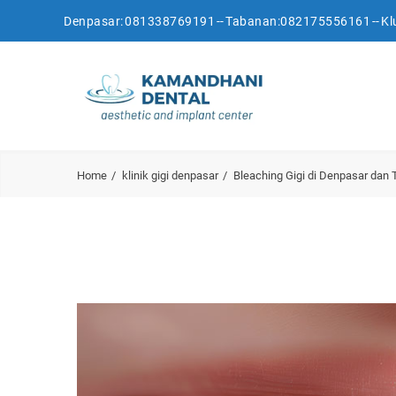
Denpasar:
081338769191
-- Tabanan:
082175556161
-- K
Home
klinik gigi denpasar
Bleaching Gigi di Denpasar da