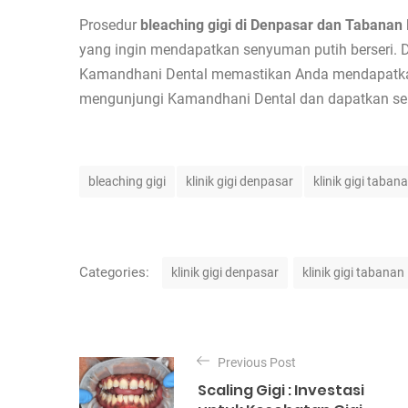
Prosedur
bleaching gigi di Denpasar dan Tabanan
yang ingin mendapatkan senyuman putih berseri. 
Kamandhani Dental memastikan Anda mendapatkan 
mengunjungi Kamandhani Dental
dan dapatkan sen
T
bleaching gigi
klinik gigi denpasar
klinik gigi taban
a
g
s
C
Categories:
klinik gigi denpasar
klinik gigi tabanan
a
t
P
e
o
Previous Post
g
Scaling Gigi : Investasi
o