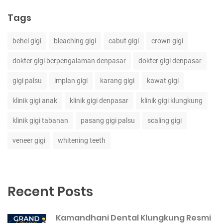
Tags
behel gigi
bleaching gigi
cabut gigi
crown gigi
dokter gigi berpengalaman denpasar
dokter gigi denpasar
gigi palsu
implan gigi
karang gigi
kawat gigi
klinik gigi anak
klinik gigi denpasar
klinik gigi klungkung
klinik gigi tabanan
pasang gigi palsu
scaling gigi
veneer gigi
whitening teeth
Recent Posts
Kamandhani Dental Klungkung Resmi