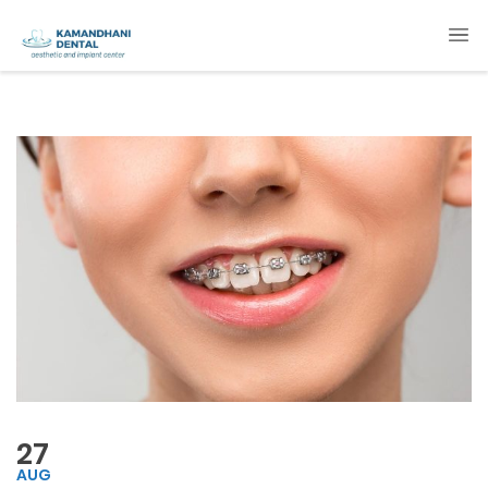
27
AUG