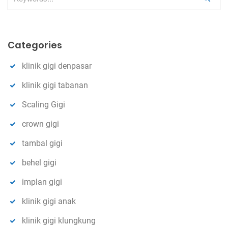
o
e
n
a
r
Categories
c
h
klinik gigi denpasar
klinik gigi tabanan
Scaling Gigi
crown gigi
tambal gigi
behel gigi
implan gigi
klinik gigi anak
klinik gigi klungkung